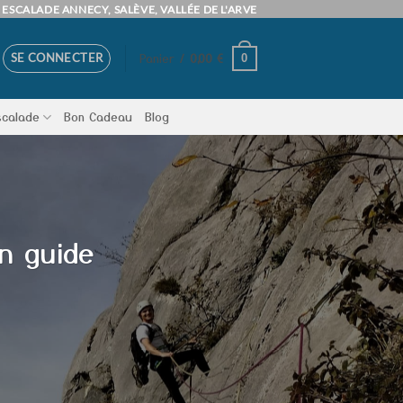
ESCALADE ANNECY, SALÈVE, VALLÉE DE L'ARVE
Panier /
0,00
€
SE CONNECTER
0
scalade
Bon Cadeau
Blog
n guide