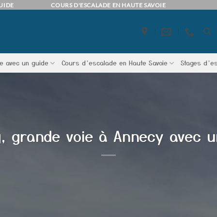
UIDE
COURS D'ESCALADE EN HAUTE SAVOIE
e avec un guide
Cours d’escalade en Haute Savoie
Stages d’e
g, grande voie à Annecy avec u