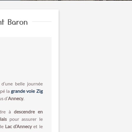
nt Baron
 d’une belle journée
mpé la
grande voie Zig
us d’
Annecy
.
endre à
descendre en
lais
pour assurer le
 le
Lac d’Annecy
et le