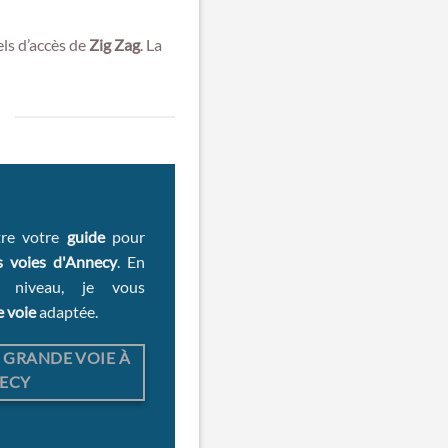
ls d’accès de
Zig Zag
. La
tre
votre
guide
pour
 voies d'Annecy
. En
e niveau, je vous
 voie
adaptée.
 GRANDE VOIE À
ECY