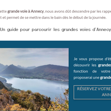
ette
grande voie à Annecy
, nous avons dût descendre par les rappe
t et permet de se mettre dans le bain dès le début de la journée.
Un guide pour parcourir les grandes voies d'Annecy
Je vous propose d'ê
découvrir les
grandes
fonction de votr
proposerai une
grande
RÉSERVEZ VOTRE
ANN